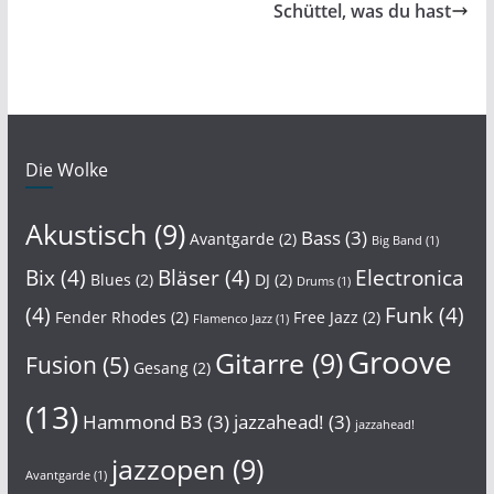
Schüttel, was du hast
Die Wolke
Akustisch
(9)
Bass
(3)
Avantgarde
(2)
Big Band
(1)
Bix
(4)
Bläser
(4)
Electronica
Blues
(2)
DJ
(2)
Drums
(1)
(4)
Funk
(4)
Fender Rhodes
(2)
Free Jazz
(2)
Flamenco Jazz
(1)
Groove
Gitarre
(9)
Fusion
(5)
Gesang
(2)
(13)
Hammond B3
(3)
jazzahead!
(3)
jazzahead!
jazzopen
(9)
Avantgarde
(1)