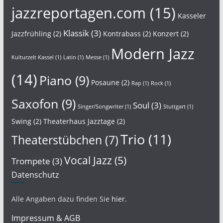
jazzreportagen.com
(15)
Kasseler
Klassik
(3)
Jazzfrühling
(2)
Kontrabass
(2)
Konzert
(2)
Modern Jazz
Kulturzelt Kassel
(1)
Latin
(1)
Messe
(1)
(14)
Piano
(9)
Posaune
(2)
Rap
(1)
Rock
(1)
Saxofon
(9)
Soul
(3)
Singer/Songwriter
(1)
Stuttgart
(1)
Swing
(2)
Theaterhaus Jazztage
(2)
Trio
(11)
Theaterstübchen
(7)
Vocal Jazz
(5)
Trompete
(3)
Datenschutz
Alle Angaben dazu finden Sie
hier.
Impressum & AGB