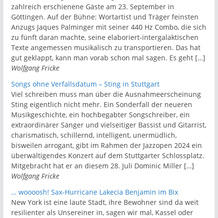
zahlreich erschienene Gäste am 23. September in
Göttingen. Auf der Bühne: Wortartist und Träger feinsten
Anzugs Jaques Palminger mit seiner 440 Hz Combo, die sich
zu fünft daran machte, seine elaboriert-intergalaktischen
Texte angemessen musikalisch zu transportieren. Das hat
gut geklappt, kann man vorab schon mal sagen. Es geht […]
Wolfgang Fricke
Songs ohne Verfallsdatum – Sting in Stuttgart
Viel schreiben muss man über die Ausnahmeerscheinung
Sting eigentlich nicht mehr. Ein Sonderfall der neueren
Musikgeschichte, ein hochbegabter Songschreiber, ein
extraordinärer Sänger und vielseitiger Bassist und Gitarrist,
charismatisch, schillernd, intelligent, unermüdlich,
bisweilen arrogant, gibt im Rahmen der Jazzopen 2024 ein
überwältigendes Konzert auf dem Stuttgarter Schlossplatz.
Mitgebracht hat er an diesem 28. Juli Dominic Miller […]
Wolfgang Fricke
… woooosh! Sax-Hurricane Lakecia Benjamin im Bix
New York ist eine laute Stadt, ihre Bewohner sind da weit
resilienter als Unsereiner in, sagen wir mal, Kassel oder