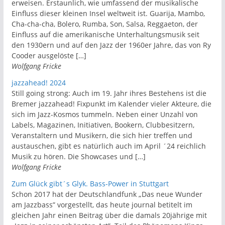
erweisen. Erstaunlich, wie umfassend der musikalische
Einfluss dieser kleinen Insel weltweit ist. Guarija, Mambo,
Cha-cha-cha, Bolero, Rumba, Son, Salsa, Reggaeton, der
Einfluss auf die amerikanische Unterhaltungsmusik seit
den 1930ern und auf den Jazz der 1960er Jahre, das von Ry
Cooder ausgelöste […]
Wolfgang Fricke
jazzahead! 2024
Still going strong: Auch im 19. Jahr ihres Bestehens ist die
Bremer jazzahead! Fixpunkt im Kalender vieler Akteure, die
sich im Jazz-Kosmos tummeln. Neben einer Unzahl von
Labels, Magazinen, Initiativen, Bookern, Clubbesitzern,
Veranstaltern und Musikern, die sich hier treffen und
austauschen, gibt es natürlich auch im April ´24 reichlich
Musik zu hören. Die Showcases und […]
Wolfgang Fricke
Zum Glück gibt´s Glyk. Bass-Power in Stuttgart
Schon 2017 hat der Deutschlandfunk „Das neue Wunder
am Jazzbass” vorgestellt, das heute journal betitelt im
gleichen Jahr einen Beitrag über die damals 20jährige mit