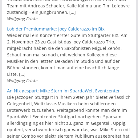
Team mit Andreas Schaefer, Kalle Kalima und Tim Lefebvre
zuständig – ein Jungbrunnen, […]
Wolfgang Fricke
Lob der Premiummarke: Joey Calderazzo im Bix
Wieder mal ein Konzert erster Güte im Stuttgarter BIX. Am
2. November 23 zu Gast ist das Joey Calderazzo Trio,
mitgebracht haben sie den Saxofonisten Miguel Zenón.
Schaut man mal so nach, mit welchen Kollegen diese
Musiker in den letzten Dekaden im Studio und auf der
Bühne standen, kommt man auf eine beachtlich lange
Liste. […]
Wolfgang Fricke
An Nix gespart: Mike Stern im SpardaWelt Eventcenter
Die Jazzopen Stuttgart in ihrem 29ten Jahr bietet verlässlich
Gelegenheit, Weltklasse-Musikern beim schillernden
Broterwerb zuzusehen. Freitagabend konnte man dem im
SpardaWelt Eventcenter Stuttgart nachgehen. Sparsam
allerdings ging es hier nicht zu, ganz im Gegenteil. Üppig,
opulent, verschwenderisch gar war das, was Mike Stern mit
seiner Combo vor elektrisiertem Publikum ausgebreitet hat.