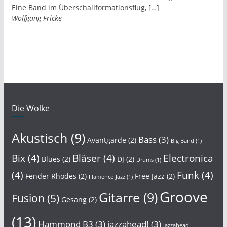
Eine Band im Überschallformationsflug, […]
Wolfgang Fricke
Die Wolke
Akustisch
(9)
Bass
(3)
Avantgarde
(2)
Big Band
(1)
Bix
(4)
Bläser
(4)
Electronica
Blues
(2)
DJ
(2)
Drums
(1)
(4)
Funk
(4)
Fender Rhodes
(2)
Free Jazz
(2)
Flamenco Jazz
(1)
Groove
Gitarre
(9)
Fusion
(5)
Gesang
(2)
(13)
Hammond B3
(3)
jazzahead!
(3)
jazzahead!