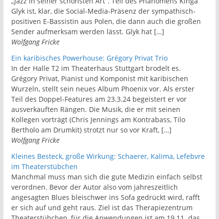
„Jazz in seiner schönsten Art”. Teil des Phänomens Kinga
Glyk ist, klar, die Social-Media-Präsenz der sympathisch-
positiven E-Bassistin aus Polen, die dann auch die großen
Sender aufmerksam werden lässt. Glyk hat […]
Wolfgang Fricke
Ein karibisches Powerhouse: Grégory Privat Trio
In der Halle T2 im Theaterhaus Stuttgart brodelt es.
Grégory Privat, Pianist und Komponist mit karibischen
Wurzeln, stellt sein neues Album Phoenix vor. Als erster
Teil des Doppel-Features am 23.3.24 begeistert er vor
ausverkauften Rängen. Die Musik, die er mit seinen
Kollegen vorträgt (Chris Jennings am Kontrabass, Tilo
Bertholo am Drumkit) strotzt nur so vor Kraft, […]
Wolfgang Fricke
Kleines Besteck, große Wirkung: Schaerer, Kalima, Lefebvre
im Theaterstübchen
Manchmal muss man sich die gute Medizin einfach selbst
verordnen. Bevor der Autor also vom jahreszeitlich
angesagten Blues bleischwer ins Sofa gedrückt wird, rafft
er sich auf und geht raus. Ziel ist das Therapiezentrum
Theaterstübchen, für die Anwendungen ist am 19.11. das