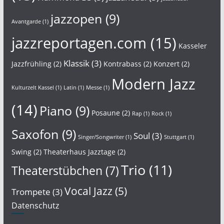
jazzopen
(9)
Avantgarde
(1)
jazzreportagen.com
(15)
Kasseler
Klassik
(3)
Jazzfrühling
(2)
Kontrabass
(2)
Konzert
(2)
Modern Jazz
Kulturzelt Kassel
(1)
Latin
(1)
Messe
(1)
(14)
Piano
(9)
Posaune
(2)
Rap
(1)
Rock
(1)
Saxofon
(9)
Soul
(3)
Singer/Songwriter
(1)
Stuttgart
(1)
Swing
(2)
Theaterhaus Jazztage
(2)
Trio
(11)
Theaterstübchen
(7)
Vocal Jazz
(5)
Trompete
(3)
Datenschutz