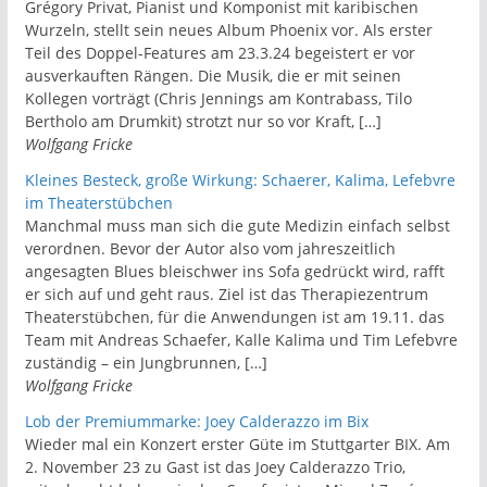
Grégory Privat, Pianist und Komponist mit karibischen
Wurzeln, stellt sein neues Album Phoenix vor. Als erster
Teil des Doppel-Features am 23.3.24 begeistert er vor
ausverkauften Rängen. Die Musik, die er mit seinen
Kollegen vorträgt (Chris Jennings am Kontrabass, Tilo
Bertholo am Drumkit) strotzt nur so vor Kraft, […]
Wolfgang Fricke
Kleines Besteck, große Wirkung: Schaerer, Kalima, Lefebvre
im Theaterstübchen
Manchmal muss man sich die gute Medizin einfach selbst
verordnen. Bevor der Autor also vom jahreszeitlich
angesagten Blues bleischwer ins Sofa gedrückt wird, rafft
er sich auf und geht raus. Ziel ist das Therapiezentrum
Theaterstübchen, für die Anwendungen ist am 19.11. das
Team mit Andreas Schaefer, Kalle Kalima und Tim Lefebvre
zuständig – ein Jungbrunnen, […]
Wolfgang Fricke
Lob der Premiummarke: Joey Calderazzo im Bix
Wieder mal ein Konzert erster Güte im Stuttgarter BIX. Am
2. November 23 zu Gast ist das Joey Calderazzo Trio,