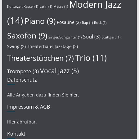
Modern Jazz
Kulturzelt Kassel
(1)
Latin
(1)
Messe
(1)
(14)
Piano
(9)
Posaune
(2)
Rap
(1)
Rock
(1)
Saxofon
(9)
Soul
(3)
Singer/Songwriter
(1)
Stuttgart
(1)
Swing
(2)
Theaterhaus Jazztage
(2)
Trio
(11)
Theaterstübchen
(7)
Vocal Jazz
(5)
Trompete
(3)
Datenschutz
Alle Angaben dazu finden Sie
hier.
Impressum & AGB
Hier
abrufbar.
Kontakt