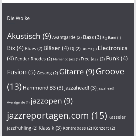
Die Wolke
Akustisch
(9)
Bass
(3)
Avantgarde
(2)
Big Band
(1)
Bix
(4)
Bläser
(4)
Electronica
Blues
(2)
DJ
(2)
Drums
(1)
(4)
Funk
(4)
Fender Rhodes
(2)
Free Jazz
(2)
Flamenco Jazz
(1)
Groove
Gitarre
(9)
Fusion
(5)
Gesang
(2)
(13)
Hammond B3
(3)
jazzahead!
(3)
jazzahead!
jazzopen
(9)
Avantgarde
(1)
jazzreportagen.com
(15)
Kasseler
Klassik
(3)
Jazzfrühling
(2)
Kontrabass
(2)
Konzert
(2)