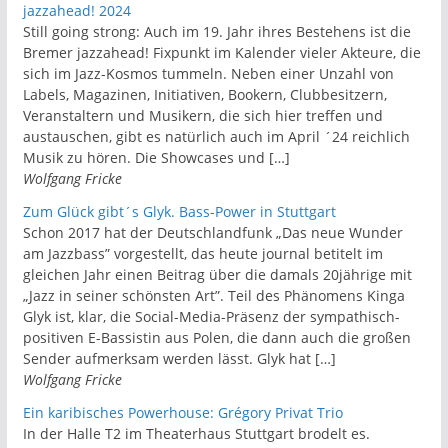
jazzahead! 2024
Still going strong: Auch im 19. Jahr ihres Bestehens ist die
Bremer jazzahead! Fixpunkt im Kalender vieler Akteure, die
sich im Jazz-Kosmos tummeln. Neben einer Unzahl von
Labels, Magazinen, Initiativen, Bookern, Clubbesitzern,
Veranstaltern und Musikern, die sich hier treffen und
austauschen, gibt es natürlich auch im April ´24 reichlich
Musik zu hören. Die Showcases und […]
Wolfgang Fricke
Zum Glück gibt´s Glyk. Bass-Power in Stuttgart
Schon 2017 hat der Deutschlandfunk „Das neue Wunder
am Jazzbass” vorgestellt, das heute journal betitelt im
gleichen Jahr einen Beitrag über die damals 20jährige mit
„Jazz in seiner schönsten Art”. Teil des Phänomens Kinga
Glyk ist, klar, die Social-Media-Präsenz der sympathisch-
positiven E-Bassistin aus Polen, die dann auch die großen
Sender aufmerksam werden lässt. Glyk hat […]
Wolfgang Fricke
Ein karibisches Powerhouse: Grégory Privat Trio
In der Halle T2 im Theaterhaus Stuttgart brodelt es.