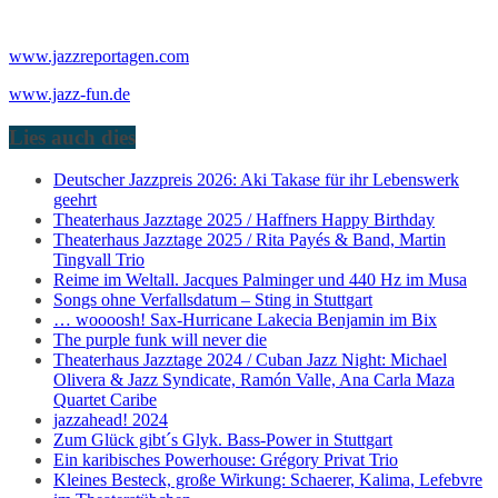
www.jazzreportagen.com
www.jazz-fun.de
Lies auch dies
Deutscher Jazzpreis 2026: Aki Takase für ihr Lebenswerk
geehrt
Theaterhaus Jazztage 2025 / Haffners Happy Birthday
Theaterhaus Jazztage 2025 / Rita Payés & Band, Martin
Tingvall Trio
Reime im Weltall. Jacques Palminger und 440 Hz im Musa
Songs ohne Verfallsdatum – Sting in Stuttgart
… woooosh! Sax-Hurricane Lakecia Benjamin im Bix
The purple funk will never die
Theaterhaus Jazztage 2024 / Cuban Jazz Night: Michael
Olivera & Jazz Syndicate, Ramón Valle, Ana Carla Maza
Quartet Caribe
jazzahead! 2024
Zum Glück gibt´s Glyk. Bass-Power in Stuttgart
Ein karibisches Powerhouse: Grégory Privat Trio
Kleines Besteck, große Wirkung: Schaerer, Kalima, Lefebvre