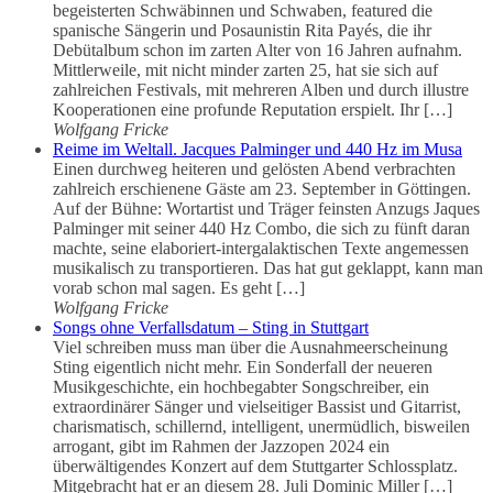
begeisterten Schwäbinnen und Schwaben, featured die
spanische Sängerin und Posaunistin Rita Payés, die ihr
Debütalbum schon im zarten Alter von 16 Jahren aufnahm.
Mittlerweile, mit nicht minder zarten 25, hat sie sich auf
zahlreichen Festivals, mit mehreren Alben und durch illustre
Kooperationen eine profunde Reputation erspielt. Ihr […]
Wolfgang Fricke
Reime im Weltall. Jacques Palminger und 440 Hz im Musa
Einen durchweg heiteren und gelösten Abend verbrachten
zahlreich erschienene Gäste am 23. September in Göttingen.
Auf der Bühne: Wortartist und Träger feinsten Anzugs Jaques
Palminger mit seiner 440 Hz Combo, die sich zu fünft daran
machte, seine elaboriert-intergalaktischen Texte angemessen
musikalisch zu transportieren. Das hat gut geklappt, kann man
vorab schon mal sagen. Es geht […]
Wolfgang Fricke
Songs ohne Verfallsdatum – Sting in Stuttgart
Viel schreiben muss man über die Ausnahmeerscheinung
Sting eigentlich nicht mehr. Ein Sonderfall der neueren
Musikgeschichte, ein hochbegabter Songschreiber, ein
extraordinärer Sänger und vielseitiger Bassist und Gitarrist,
charismatisch, schillernd, intelligent, unermüdlich, bisweilen
arrogant, gibt im Rahmen der Jazzopen 2024 ein
überwältigendes Konzert auf dem Stuttgarter Schlossplatz.
Mitgebracht hat er an diesem 28. Juli Dominic Miller […]