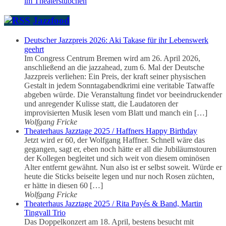
im Theaterstübchen
Jazzfood
Deutscher Jazzpreis 2026: Aki Takase für ihr Lebenswerk
geehrt
Im Congress Centrum Bremen wird am 26. April 2026,
anschließend an die jazzahead, zum 6. Mal der Deutsche
Jazzpreis verliehen: Ein Preis, der kraft seiner physischen
Gestalt in jedem Sonntagabendkrimi eine veritable Tatwaffe
abgeben würde. Die Veranstaltung findet vor beeindruckender
und anregender Kulisse statt, die Laudatoren der
improvisierten Musik lesen vom Blatt und manch ein […]
Wolfgang Fricke
Theaterhaus Jazztage 2025 / Haffners Happy Birthday
Jetzt wird er 60, der Wolfgang Haffner. Schnell wäre das
gegangen, sagt er, eben noch hätte er all die Jubiläumstouren
der Kollegen begleitet und sich weit von diesem ominösen
Alter entfernt gewähnt. Nun also ist er selbst soweit. Würde er
heute die Sticks beiseite legen und nur noch Rosen züchten,
er hätte in diesen 60 […]
Wolfgang Fricke
Theaterhaus Jazztage 2025 / Rita Payés & Band, Martin
Tingvall Trio
Das Doppelkonzert am 18. April, bestens besucht mit