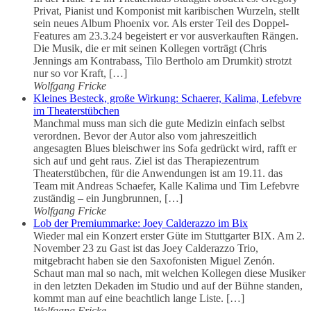
Privat, Pianist und Komponist mit karibischen Wurzeln, stellt
sein neues Album Phoenix vor. Als erster Teil des Doppel-
Features am 23.3.24 begeistert er vor ausverkauften Rängen.
Die Musik, die er mit seinen Kollegen vorträgt (Chris
Jennings am Kontrabass, Tilo Bertholo am Drumkit) strotzt
nur so vor Kraft, […]
Wolfgang Fricke
Kleines Besteck, große Wirkung: Schaerer, Kalima, Lefebvre
im Theaterstübchen
Manchmal muss man sich die gute Medizin einfach selbst
verordnen. Bevor der Autor also vom jahreszeitlich
angesagten Blues bleischwer ins Sofa gedrückt wird, rafft er
sich auf und geht raus. Ziel ist das Therapiezentrum
Theaterstübchen, für die Anwendungen ist am 19.11. das
Team mit Andreas Schaefer, Kalle Kalima und Tim Lefebvre
zuständig – ein Jungbrunnen, […]
Wolfgang Fricke
Lob der Premiummarke: Joey Calderazzo im Bix
Wieder mal ein Konzert erster Güte im Stuttgarter BIX. Am 2.
November 23 zu Gast ist das Joey Calderazzo Trio,
mitgebracht haben sie den Saxofonisten Miguel Zenón.
Schaut man mal so nach, mit welchen Kollegen diese Musiker
in den letzten Dekaden im Studio und auf der Bühne standen,
kommt man auf eine beachtlich lange Liste. […]
Wolfgang Fricke