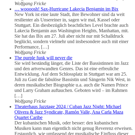
Wolfgang Fricke
… woooosh! Sax-Hurricane Lakecia Benjamin im Bix
New York ist eine laute Stadt, ihre Bewohner sind da weit
resilienter als Unsereiner in, sagen wir mal, Kassel oder
Stuttgart. Ein diesbezüglich beachtliches Level brachte auch
Lakecia Benjamin aus Washington Heights, Manhattan, mit.
Sie hat das Bix am 27. Juli aber nicht nur mit Schalldruck
beglückt, sondern vielmehr und insbesondere auch mit einer
Performance, […]
Wolfgang Fricke
The purple funk will never die
Sie wird beständig länger, die Liste der Bassistinnen im Jazz
und den artverwandten Genres. Das ist eine erfreuliche
Entwicklung. Auf dem Schlossplatz in Stuttgart war am 25.
Juli zu Gast die fabulöse Bassistin und Sängerin Nik West, in
deren musikalischer Biographie u.a. auch die Namen Prince
und Larry Graham auftauchen. Geboten wird – im Rahmen
[…]
Wolfgang Fricke
Theaterhaus Jazztage 2024 / Cuban Jazz Night: Michael
Olivera & Jazz Syndicate, Ramón Valle, Ana Carla Maza
Quartet Caribe
Der kubanischen Musik, oder besser: den kubanischen
Musiken kann man eigentlich nicht genug Reverenz erweisen.
Erstaunlich, wie umfassend der musikalische Einfluss dieser