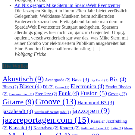
An Nix gespart: Mike Stern im SpardaWelt Eventcenter
Die Jazzopen Stuttgart in ihrem 29ten Jahr bietet verlässlich
Gelegenheit, Weltklasse-Musikern beim schillernden
Broterwerb zuzusehen. Freitagabend konnte man dem im
SpardaWelt Eventcenter Stuttgart nachgehen. Sparsam
allerdings ging es hier nicht zu, ganz im Gegenteil. Üppig,
opulent, verschwenderisch gar war das, was Mike Stern mit
seiner Combo vor elektrisiertem Publikum ausgebreitet hat.
Eine Band im Überschallformationsflug, […]
Wolfgang Fricke
Die Wolke
Akustisch
(9)
Bix
(4)
Bass
(3)
Avantgarde
(2)
Big Band
(1)
Bläser
(4)
Electronica
(4)
Blues
(2)
DJ
(2)
Fender Rhodes
Drums
(1)
Fusion
(5)
Funk
(4)
(2)
Free Jazz
(2)
Gesang
(2)
Flamenco Jazz
(1)
Groove
(13)
Gitarre
(9)
Hammond B3
(3)
jazzopen
(9)
jazzahead!
(3)
jazzahead! Avantgarde
(1)
jazzreportagen.com
(15)
Kasseler Jazzfrühling
Klassik
(3)
(2)
Kontrabass
(2)
Konzert
(2)
Kulturzelt Kassel
(1)
Latin
(1)
Messe