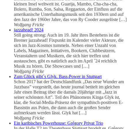
kleinen Insel weltweit ist. Guarija, Mambo, Cha-cha-cha,
Bolero, Rumba, Son, Salsa, Reggaeton, der Einfluss auf die
amerikanische Unterhaltungsmusik seit den 1930ern und auf
den Jazz der 1960er Jahre, das von Ry Cooder ausgelöste […]
Wolfgang Fricke
jazzahead! 2024
Still going strong: Auch im 19. Jahr ihres Bestehens ist die
Bremer jazzahead! Fixpunkt im Kalender vieler Akteure, die
sich im Jazz-Kosmos tummeln. Neben einer Unzahl von
Labels, Magazinen, Initiativen, Bookern, Clubbesitzern,
Veranstaltern und Musikern, die sich hier treffen und
austauschen, gibt es natürlich auch im April ´24 reichlich
Musik zu hören. Die Showcases und […]
Wolfgang Fricke
Zum Glück gibt´s Glyk. Bass-Power in Stuttgart
Schon 2017 hat der Deutschlandfunk „Das neue Wunder am
Jazzbass” vorgestellt, das heute journal betitelt im gleichen
Jahr einen Beitrag über die damals 20jährige mit „Jazz in
seiner schönsten Art”. Teil des Phänomens Kinga Glyk ist,
klar, die Social-Media-Präsenz der sympathisch-positiven E-
Bassistin aus Polen, die dann auch die großen Sender
aufmerksam werden lässt. Glyk hat […]
Wolfgang Fricke
Ein karibisches Powerhouse: Grégory Privat Trio
In der Halle T2 im Theaterhaus Stuttgart brodelt es. Grégory